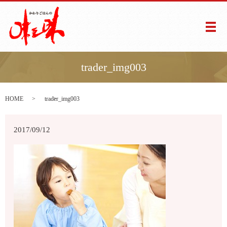
メ
trader_img003
HOME
trader_img003
2017/09/12