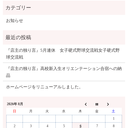
お知らせ
『店主の独り言』5月連休 女子硬式野球交流戦女子硬式野
球交流戦
『店主の独り言』高校新入生オリエンテーション合宿への納
品
ホームページをリニューアルしました。
2026年 8月
日
月
火
水
木
金
土
1
2
3
4
5
6
7
8