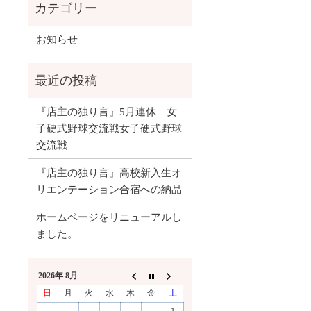
お知らせ
『店主の独り言』5月連休 女
子硬式野球交流戦女子硬式野球
交流戦
『店主の独り言』高校新入生オ
リエンテーション合宿への納品
ホームページをリニューアルし
ました。
2026年 8月
日
月
火
水
木
金
土