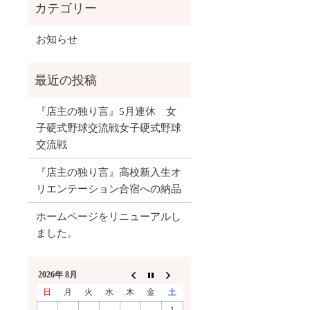
お知らせ
『店主の独り言』5月連休 女
子硬式野球交流戦女子硬式野球
交流戦
『店主の独り言』高校新入生オ
リエンテーション合宿への納品
ホームページをリニューアルし
ました。
2026年 8月
日
月
火
水
木
金
土