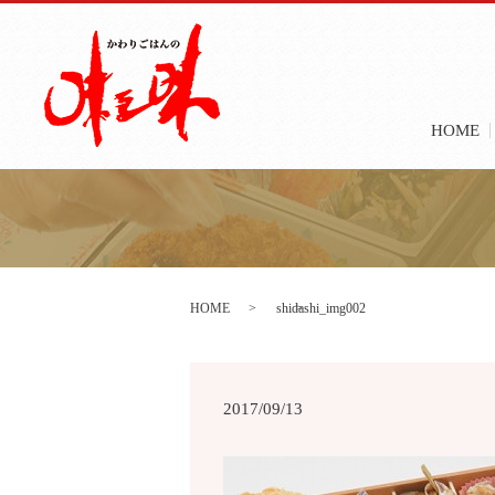
HOME
HOME
shidashi_img002
2017/09/13