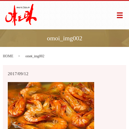
メ
omoi_img002
HOME
omoi_img002
2017/09/12