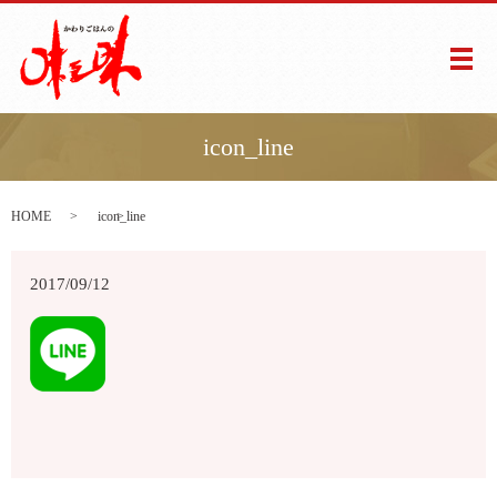
メ
icon_line
HOME
icon_line
2017/09/12