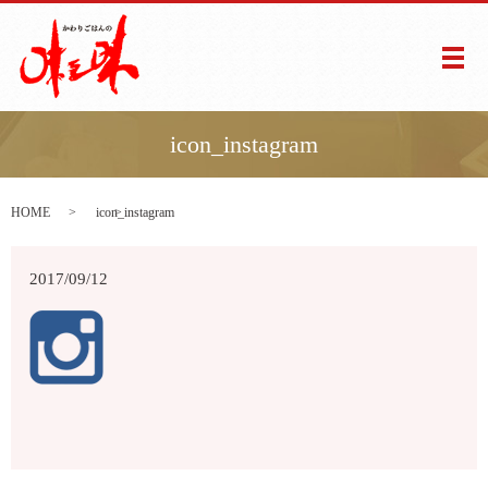
メ
icon_instagram
HOME
icon_instagram
2017/09/12