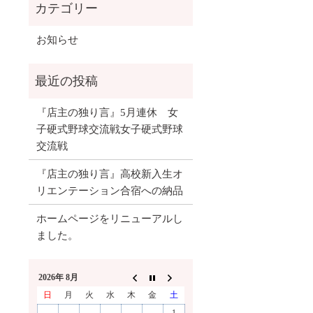
お知らせ
『店主の独り言』5月連休 女
子硬式野球交流戦女子硬式野球
交流戦
『店主の独り言』高校新入生オ
リエンテーション合宿への納品
ホームページをリニューアルし
ました。
2026年 8月
日
月
火
水
木
金
土