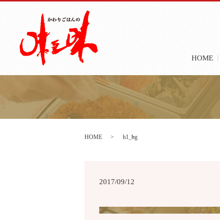
HOME
HOME
h1_bg
2017/09/12