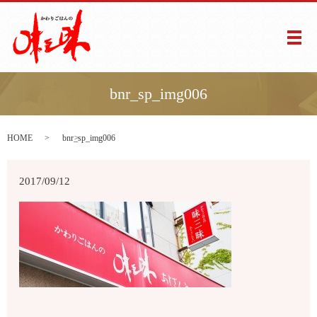
メ
bnr_sp_img006
HOME
bnr_sp_img006
2017/09/12