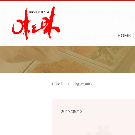
HOME
HOME
bg_img003
2017/09/12