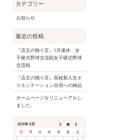
お知らせ
『店主の独り言』5月連休 女
子硬式野球交流戦女子硬式野球
交流戦
『店主の独り言』高校新入生オ
リエンテーション合宿への納品
ホームページをリニューアルし
ました。
2026年 8月
日
月
火
水
木
金
土