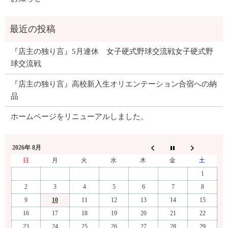
『店主の独り言』5月連休 女子硬式野球交流戦女子硬式野
球交流戦
『店主の独り言』高校新入生オリエンテーション合宿への納
品
ホームページをリニューアルしました。
2026年 8月
日
月
火
水
木
金
土
1
2
3
4
5
6
7
8
9
10
11
12
13
14
15
16
17
18
19
20
21
22
23
24
25
26
27
28
29