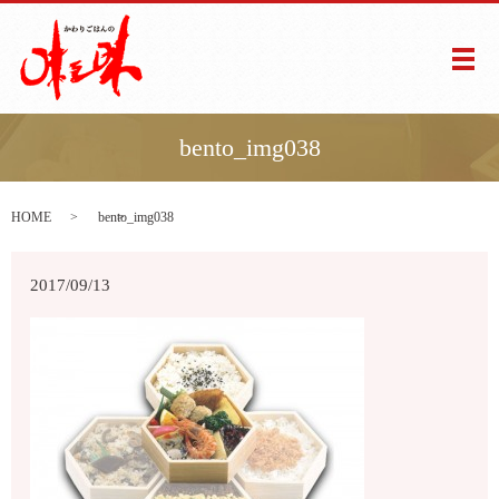
メ
bento_img038
HOME
bento_img038
2017/09/13