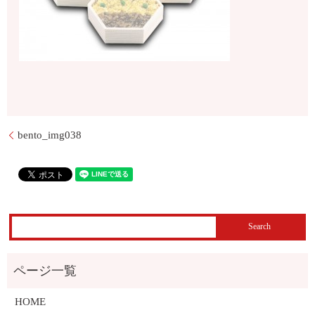
bento_img038
HOME