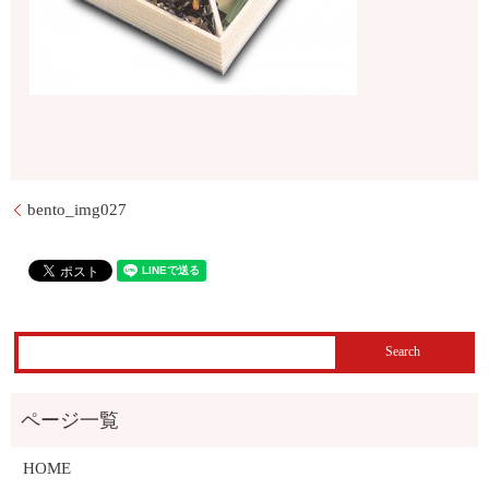
bento_img027
HOME