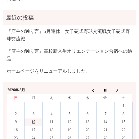
『店主の独り言』5月連休 女子硬式野球交流戦女子硬式野
球交流戦
『店主の独り言』高校新入生オリエンテーション合宿への納
品
ホームページをリニューアルしました。
2026年 8月
日
月
火
水
木
金
土
1
2
3
4
5
6
7
8
9
10
11
12
13
14
15
16
17
18
19
20
21
22
23
24
25
26
27
28
29