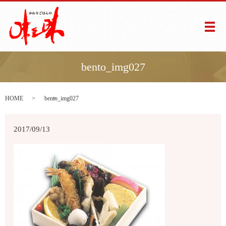
メ
bento_img027
HOME
bento_img027
2017/09/13