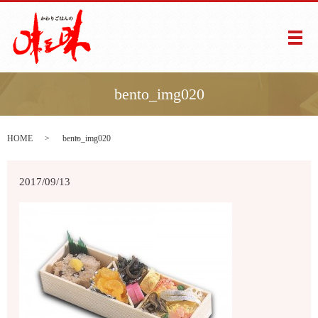
メ
bento_img020
HOME
bento_img020
2017/09/13