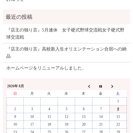
『店主の独り言』5月連休 女子硬式野球交流戦女子硬式野
球交流戦
『店主の独り言』高校新入生オリエンテーション合宿への納
品
ホームページをリニューアルしました。
2026年 8月
日
月
火
水
木
金
土
1
2
3
4
5
6
7
8
9
10
11
12
13
14
15
16
17
18
19
20
21
22
23
24
25
26
27
28
29