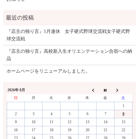
『店主の独り言』5月連休 女子硬式野球交流戦女子硬式野
球交流戦
『店主の独り言』高校新入生オリエンテーション合宿への納
品
ホームページをリニューアルしました。
2026年 8月
日
月
火
水
木
金
土
1
2
3
4
5
6
7
8
9
10
11
12
13
14
15
16
17
18
19
20
21
22
23
24
25
26
27
28
29