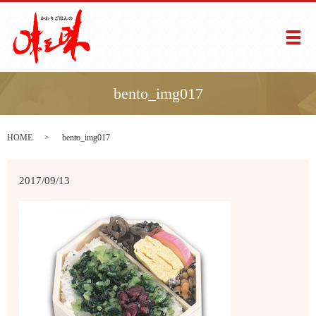
メ
bento_img017
HOME
bento_img017
2017/09/13