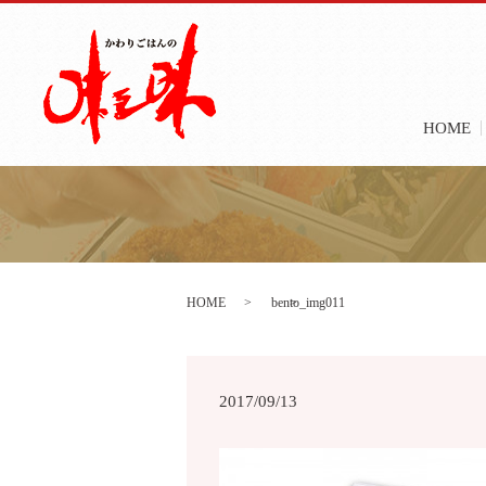
HOME
HOME
bento_img011
2017/09/13