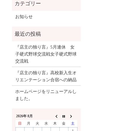
お知らせ
『店主の独り言』5月連休 女
子硬式野球交流戦女子硬式野球
交流戦
『店主の独り言』高校新入生オ
リエンテーション合宿への納品
ホームページをリニューアルし
ました。
2026年 8月
日
月
火
水
木
金
土