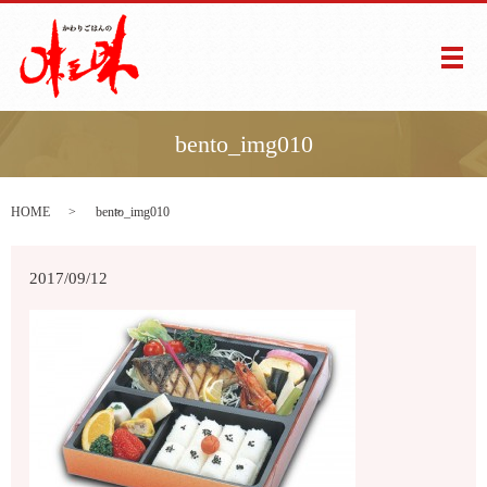
メ
bento_img010
HOME
bento_img010
2017/09/12