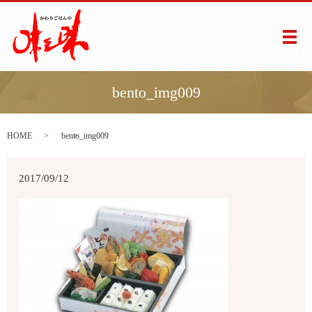
メ
bento_img009
HOME
bento_img009
2017/09/12