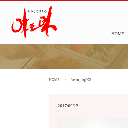
HOME
HOME
bento_img002
2017/09/12