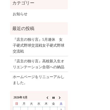
お知らせ
『店主の独り言』5月連休 女
子硬式野球交流戦女子硬式野球
交流戦
『店主の独り言』高校新入生オ
リエンテーション合宿への納品
ホームページをリニューアルし
ました。
2026年 8月
日
月
火
水
木
金
土